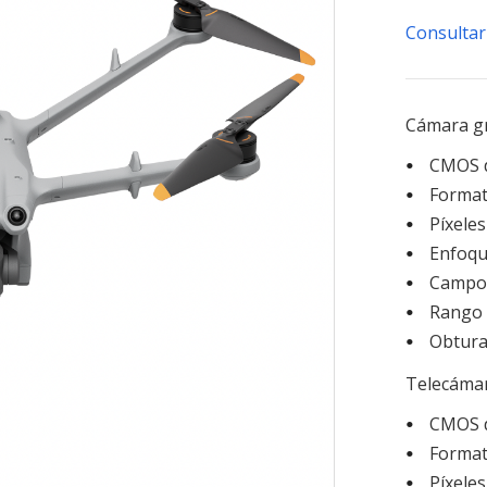
Consultar
Cámara g
CMOS d
Format
Píxeles
Enfoqu
Campo 
Rango 
Obtura
Telecáma
CMOS d
Format
Píxeles