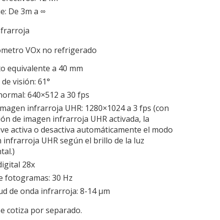
e: De 3m a ∞
frarroja
metro VOx no refrigerado
o equivalente a 40 mm
de visión: 61°
ormal: 640×512 a 30 fps
magen infrarroja UHR: 1280×1024 a 3 fps (con
ión de imagen infrarroja UHR activada, la
ve activa o desactiva automáticamente el modo
infrarroja UHR según el brillo de la luz
tal.)
igital 28x
e fotogramas: 30 Hz
ud de onda infrarroja: 8-14 μm
se cotiza por separado.