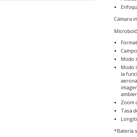
Enfoqu
Cámara in
Microboló
Format
Campo 
Modo n
Modo i
la func
aerona
imagen 
ambien
Zoom d
Tasa d
Longit
*Batería 