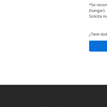
*Se recom
(hangar).
Solicita 
¿Tiene dud