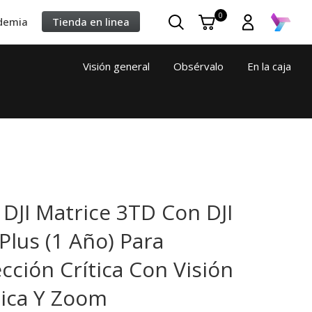
0
demia
Tienda en linea
Visión general
Obsérvalo
En la caja
DJI Matrice 3TD Con DJI
Plus (1 Año) Para
cción Crítica Con Visión
ica Y Zoom