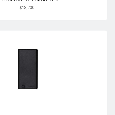
BATERIAS BS30
$
18,200