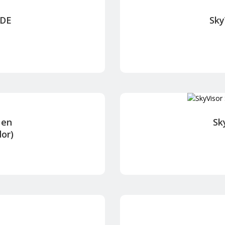
 DE
Sky
 en
Sk
or)