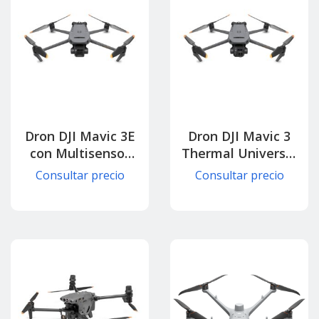
Dron DJI Mavic 3E
Dron DJI Mavic 3
con Multisensor
Thermal Universal
para Topografía,
Edition con
Consultar precio
Consultar precio
Mapeo y
Cámara Térmica y
Construcción
Zoom 56x para
Inteligente
Inspección
Industrial