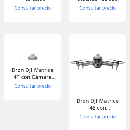
Multisensor para
Plataforma
Consultar precio
Consultar precio
Topografía,
Avanzada para
Mapeo y
Misión Crítica y
Construcción
Automatización
Inteligente (Dock
Aérea
3)
Dron DJI Matrice
4T con Cámara
Térmica y Zoom
Consultar precio
Inteligente para
Seguridad y
Dron DJI Matrice
Respuesta Rápida
4E con
Multisensor para
Consultar precio
Topografía,
Mapeo y