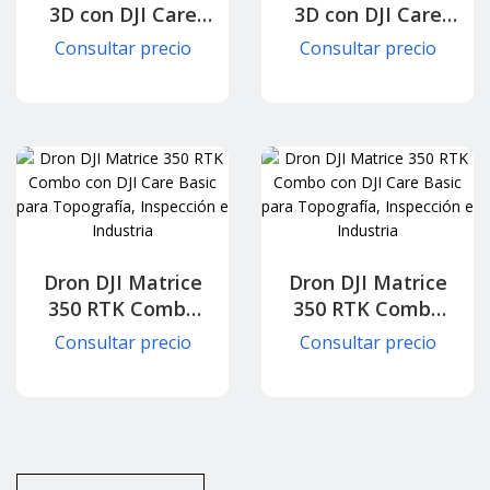
3D con DJI Care
3D con DJI Care
Plus (1 año) para
Basic (1 año) para
Consultar precio
Consultar precio
Mapeo y
Mapeo y
Reconocimiento
Reconocimiento
Profesional
Profesional
Dron DJI Matrice
Dron DJI Matrice
350 RTK Combo
350 RTK Combo
con DJI Care Plus
con DJI Care Basic
Consultar precio
Consultar precio
para Topografía,
para Topografía,
Inspección e
Inspección e
Industria
Industria