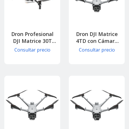
Dron Profesional
Dron DJI Matrice
DJI Matrice 30T
4TD con Cámara
con Cámara
Térmica y Zoom
Consultar precio
Consultar precio
Térmica
Inteligente para
Multisensor para
Seguridad y
Seguridad Pública
Respuesta Rápida
y Emergencias
(Con control)