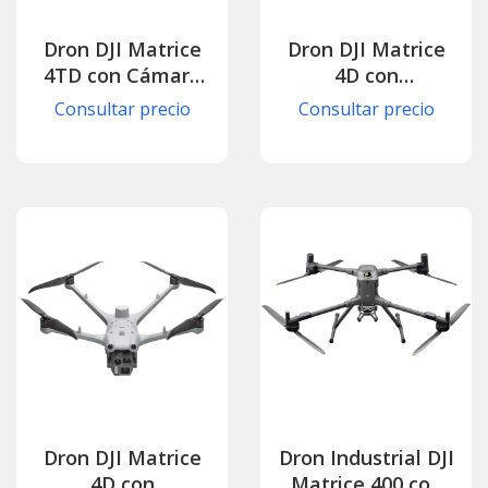
Dron DJI Matrice
Dron DJI Matrice
4TD con Cámara
4D con
Térmica y Zoom
Multisensor para
Consultar precio
Consultar precio
Inteligente para
Topografía,
Seguridad y
Mapeo y
Respuesta Rápida
Construcción
(Dock 3)
Inteligente (Con
control)
Dron DJI Matrice
Dron Industrial DJI
4D con
Matrice 400 con