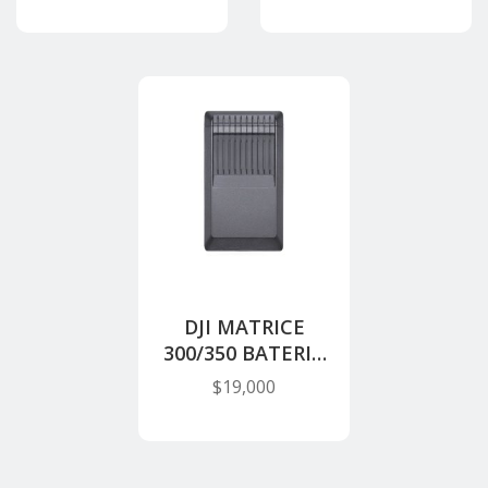
BATERIAS BS30
DJI MATRICE
300/350 BATERIA
INTELIGENTE
$
19,000
TB65