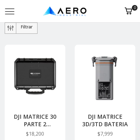
0
Filtrar
DJI MATRICE 30
DJI MATRICE
PARTE 2
3D/3TD BATERIA
ESTACION DE
$
18,200
$
7,999
CARGA DE